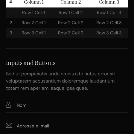
#
Column 1
Column 2
Column 3
1
Row 1 Cell 1
Row 1 Cell 2
Row 1 Cell 3
2
Row 2 Cell 1
Row 2 Cell 2
Row 2 Cell 3
3
Row 3 Cell 1
Row 3 Cell 2
Row 3 Cell 3
Inputs and Buttons
Sed ut perspiciatis unde omnis iste natus error sit
voluptatem accusantium doloremque laudantium,
totam rem aperiam, eaque ipsa quae.